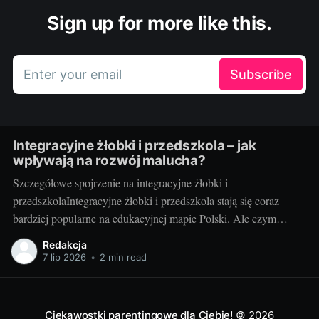
Sign up for more like this.
Enter your email
Subscribe
Integracyjne żłobki i przedszkola – jak
wpływają na rozwój malucha?
Szczegółowe spojrzenie na integracyjne żłobki i
przedszkolaIntegracyjne żłobki i przedszkola stają się coraz
bardziej popularne na edukacyjnej mapie Polski. Ale czym
dokładnie są te instytucje i jakie korzyści przynoszą dzieciom?
Redakcja
Integracyjne żłobki i przedszkola to miejsca, gdzie dzieci o
7 lip 2026
•
2 min read
różnym poziomie rozwoju mają możliwość nauki i zabawy
wspólnie. Niezależnie od
Ciekawostki parentingowe dla Ciebie!
© 2026