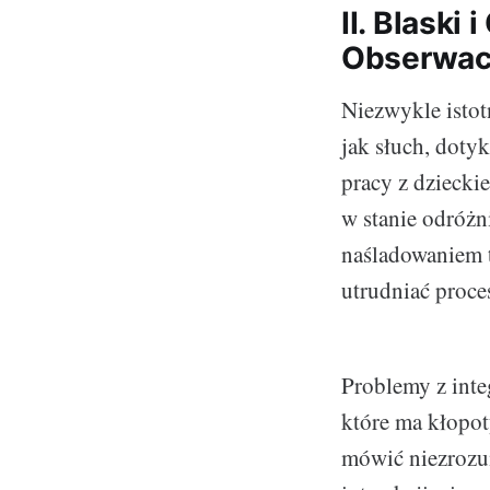
II. Blaski
Obserwacj
Niezwykle istot
jak słuch, doty
pracy z dziecki
w stanie odróżn
naśladowaniem 
utrudniać proce
Problemy z inte
które ma kłopo
mówić niezrozum