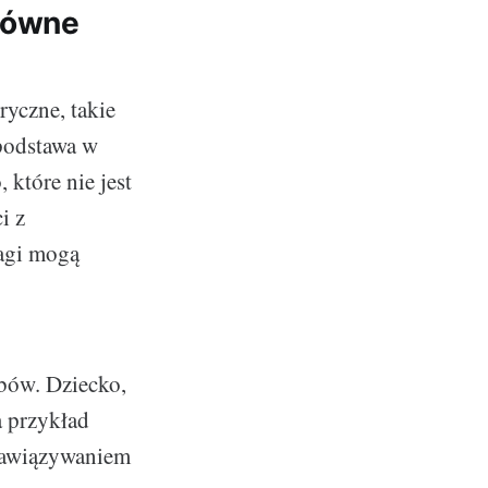
Główne
yczne, takie
 podstawa w
które nie jest
i z
agi mogą
obów. Dziecko,
 przykład
 nawiązywaniem