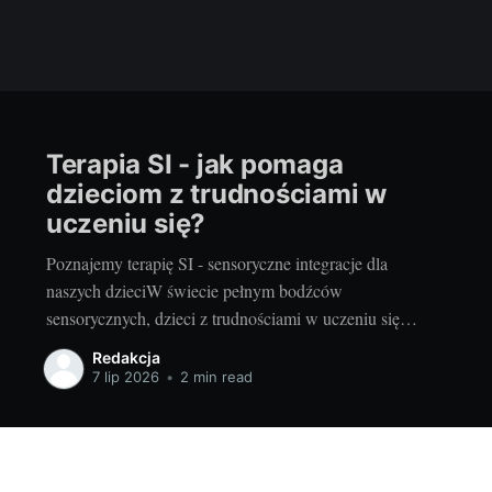
Terapia SI - jak pomaga
dzieciom z trudnościami w
uczeniu się?
Poznajemy terapię SI - sensoryczne integracje dla
naszych dzieciW świecie pełnym bodźców
sensorycznych, dzieci z trudnościami w uczeniu się
często zmagają się z nimi, mając problem z ich
Redakcja
prawidłowym odczytaniem i interpretacją. Jest to
7 lip 2026
•
2 min read
szczególnie zauważalne w przypadku dzieci ze spektrum
autyzmu, z ADHD, z zaburzeniami integracji
sensorycznej czy z