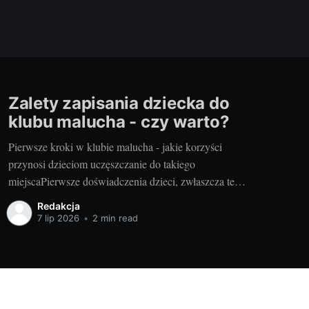
Zalety zapisania dziecka do
klubu malucha - czy warto?
Pierwsze kroki w klubie malucha - jakie korzyści
przynosi dzieciom uczęszczanie do takiego
miejscaPierwsze doświadczenia dzieci, zwłaszcza te
społeczne, są niezwykle ważne dla ich późniejszego
Redakcja
rozwoju. Właśnie dlatego decyzja o zapisaniu swojego
7 lip 2026
•
2 min read
malucha do klubu malucha warszawa chomiczówka
może okazać się jednym z najważniejszych kroków, jakie
jako rodzic możesz podjąć.