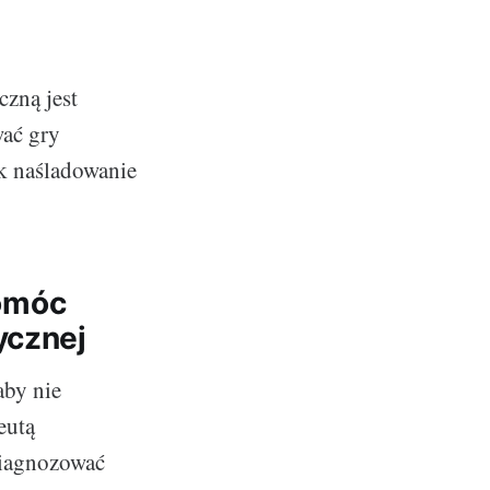
zną jest
ać gry
ak naśladowanie
Pomóc
ycznej
aby nie
eutą
iagnozować