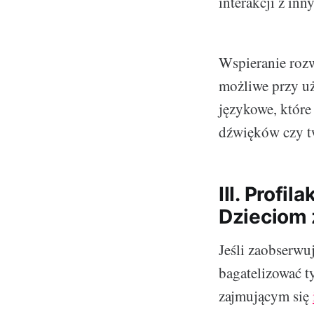
interakcji z inn
Wspieranie rozw
możliwe przy u
językowe, które
dźwięków czy t
III. Profi
Dzieciom 
Jeśli zaobserwu
bagatelizować t
zajmującym się