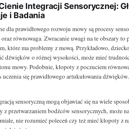
 i Cienie Integracji Sensorycznej: 
e i Badania
ne dla prawidłowego rozwoju mowy są procesy sensor
k oraz równowaga. Zwracanie uwagi na te obszary to
em, które ma problemy z mową. Przykładowo, dziecko, 
ić dźwięków o różnej wysokości, może mieć trudnośc
tonu mowy. Podobnie, kłopoty z poczuciem równow
s uczenia się prawidłowego artukułowania dźwięków.
gracją sensoryczną mogą objawiać się na wiele spos
ty z przetwarzaniem bodźców sensorycznych, może na
iale, nie rozumieć poleceń czy też mieć kłopoty z