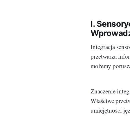
I. Sensor
Wprowadz
Integracja sens
przetwarza inf
możemy poruszać
Znaczenie integ
Właściwe przet
umiejętności ję