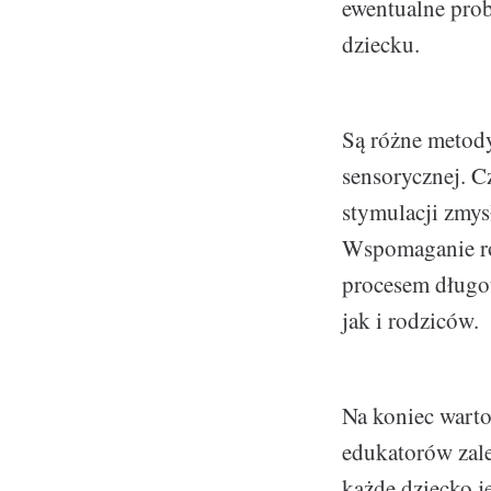
ewentualne pro
dziecku.
Są różne metody
sensorycznej. C
stymulacji zmys
Wspomaganie ro
procesem długo
jak i rodziców.
Na koniec warto
edukatorów zale
każde dziecko j