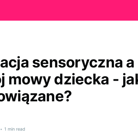
racja sensoryczna a
j mowy dziecka - ja
powiązane?
•
1 min read