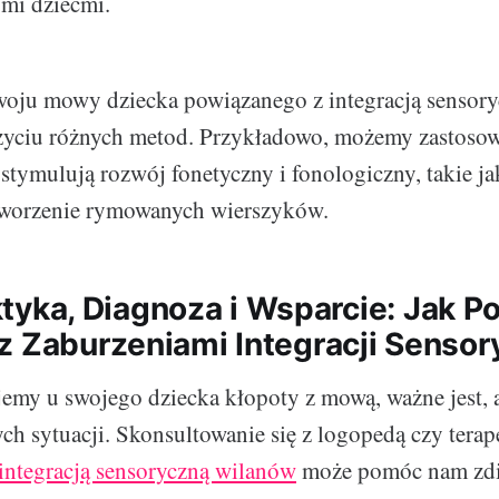
ymi dziećmi.
oju mowy dziecka powiązanego z integracją sensoryc
życiu różnych metod. Przykładowo, możemy zastosow
 stymulują rozwój fonetyczny i fonologiczny, takie j
worzenie rymowanych wierszyków.
laktyka, Diagnoza i Wsparcie: Jak 
z Zaburzeniami Integracji Sensor
jemy u swojego dziecka kłopoty z mową, ważne jest, 
ych sytuacji. Skonsultowanie się z logopedą czy terap
integracją sensoryczną wilanów
może pomóc nam zd