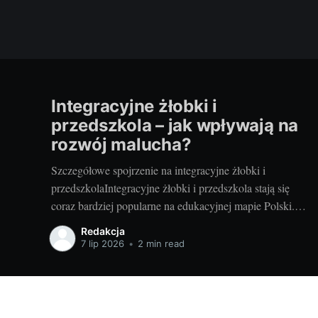
Integracyjne żłobki i
przedszkola – jak wpływają na
rozwój malucha?
Szczegółowe spojrzenie na integracyjne żłobki i
przedszkolaIntegracyjne żłobki i przedszkola stają się
coraz bardziej popularne na edukacyjnej mapie Polski.
Ale czym dokładnie są te instytucje i jakie korzyści
Redakcja
przynoszą dzieciom? Integracyjne żłobki i przedszkola to
7 lip 2026
•
2 min read
miejsca, gdzie dzieci o różnym poziomie rozwoju mają
możliwość nauki i zabawy wspólnie. Niezależnie od