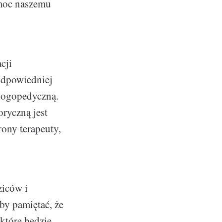
omoc naszemu
cji
 odpowiedniej
 logopedyczną.
ryczną jest
ony terapeuty,
ziców i
by pamiętać, że
 które będzie